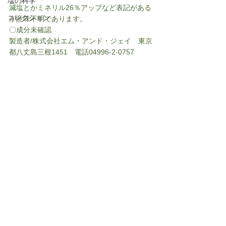
塩の科学
減塩とかミネリル26％アップなど表記がある
コレクション
が意味不明であります。
〇成分未確認
製造者/株式会社エム・アンド・ジェイ　東京
都八丈島三根1451　電話04996-2-0757