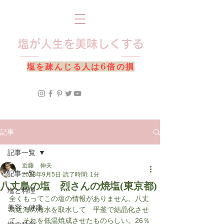
​塩が人生を美味しくする
​塩を疎んじる人は6倍の損
記事
記事一覧
近藤 伸夫
記事一覧
2023年9月5日
読了時間: 1分
八丈島の塩 烈さんの焼塩(東京都)
塩と料理
全くもってこの塩の情報がありません。八丈
美容・健康
島近海の海水を取水して　平釜で結晶化させ
て、それを低温焼成させたものらしい。26％