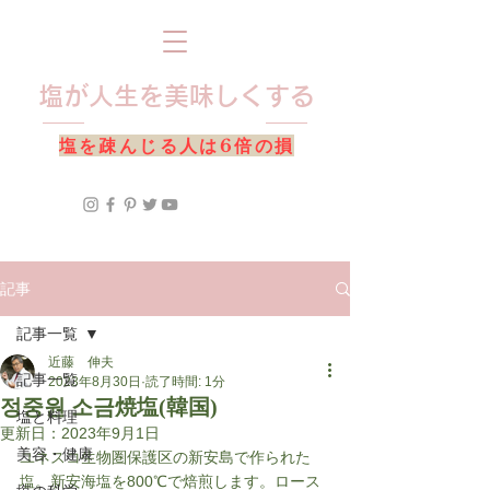
​塩が人生を美味しくする
​塩を疎んじる人は6倍の損
記事
記事一覧
近藤 伸夫
記事一覧
2023年8月30日
読了時間: 1分
정중원 소금焼塩(韓国)
塩と料理
更新日：
2023年9月1日
美容・健康
ユネスコ生物圏保護区の新安島で作られた
塩。新安海塩を800℃で焙煎します。ロース