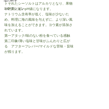
塩の科学
トそれたシーソルトはアルカリとなり、果物
コレクション
や野菜に近いpH値になります。
ナトリウム含有率が低く、塩味が少ないた
め、料理に海の風味を与えずに、より深い風
味を加えることができます。ヨウ素が添加さ
れています。
第一アタック/味のない粉を食べている感触　
第二印象/薄い塩味と甘味がふんわりと広が
る　アフターフレバー/マイルドな苦味・旨味
が残ります。