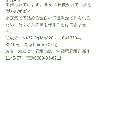
塩の科学
て作られています。昼夜 ３日間かけて、火を
コレクション
つかわずに
水蒸気で煮詰める独自の低温乾燥で作られる
ため、たくさんの量を作ることはできませ
ん。
〇成分　Na32.3g Mg420㎎　Ca1370㎎　
K210㎎　食塩相当量82.0ｇ
製造　株式会社石垣の塩　沖縄県石垣市新川
1145-57　電話0980-83-8711