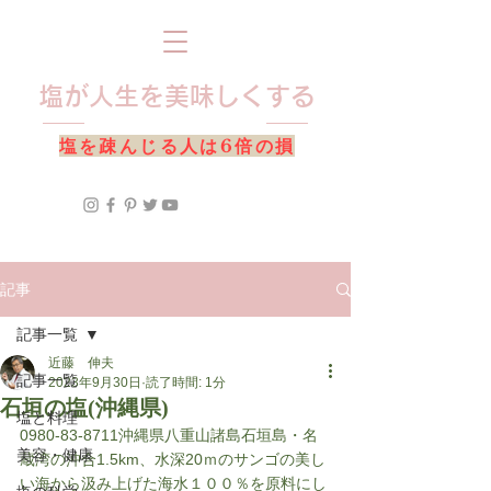
​塩が人生を美味しくする
​塩を疎んじる人は6倍の損
記事
記事一覧
近藤 伸夫
記事一覧
2023年9月30日
読了時間: 1分
石垣の塩(沖縄県)
塩と料理
0980-83-8711沖縄県八重山諸島石垣島・名
美容・健康
蔵湾の沖合1.5km、水深20ｍのサンゴの美し
い海から汲み上げた海水１００％を原料にし