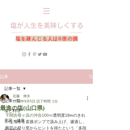
​塩が人生を美味しくする
​塩を疎んじる人は6倍の損
記事
記事一覧
近藤 伸夫
記事一覧
2023年9月5日
読了時間: 1分
最進の塩(山口県)
塩と料理
下関吉母ヶ浜の沖合100ｍ
透明度18mのきれ
美容・健康
いな海水を直接ポンプで汲み上げ、濾過し、
陶芸の登り窯からヒントを得たという「多段