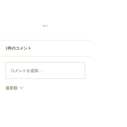
1件のコメント
珠洲の竹炭塩
FALKSALT Cryst
コメントを追加…
Black (Cypru
最新順
Andriy
2024年9月23日
Îmi doream să găsesc un cazino românesc 
care să fie de încredere și să ofere 
bonusuri bune. Așa am ajuns pe 
casino 