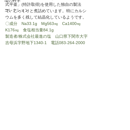
塩の科学
式平釜」(特許取得)を使用した独自の製法
コレクション
で、じっくりと煮詰めています。特にカルシ
ウムを多く残して結晶化しているようです。
〇成分　Na33.1g　Mg563㎎　Ca1400㎎　
K176㎎　食塩相当量84.1g　
製造者/株式会社最進の塩　山口県下関市大字
吉母浜字野地下1340-1　電話083-264-2000