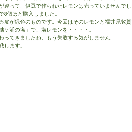
が違って、伊豆で作られたレモンは売っていませんでし
で8個ほど購入しました。
る皮が緑色のものです。今回はそのレモンと福井県敦賀
結ケ浦の塩」で、塩レモンを・・・・。
わってきましたね、もう失敗する気がしません。
戦します。