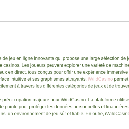
夏 スノースタイルカクテル
ソル
いかが
をと
 de jeu en ligne innovante qui propose une large sélection de j
de casinos. Les joueurs peuvent explorer une variété de machin
jeux en direct, tous conçus pour offrir une expérience immersive 
face intuitive et ses graphismes attrayants, 
iWildCasino
 permet
ilement à travers les différentes catégories de jeux et de trouver
e préoccupation majeure pour iWildCasino. La plateforme utilise
e pointe pour protéger les données personnelles et financières
ainsi un environnement de jeu sûr et fiable. En outre, iWildCasin