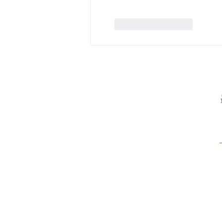
いいね！
返信