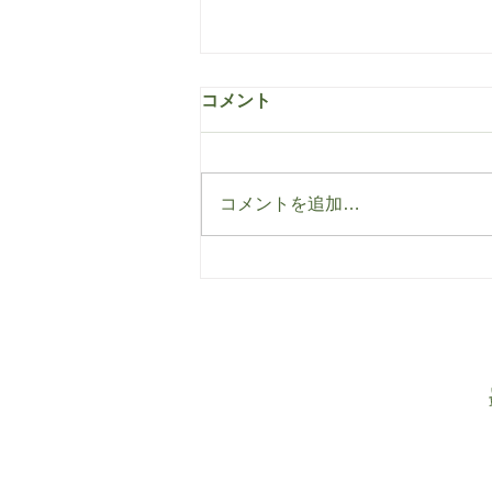
コメント
コメントを追加…
今年の初チャレンジ。塩と石
風呂