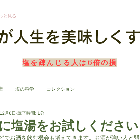
っと見る
塩が人生を美味しく
​塩を疎んじる人は6倍の損
康
塩の科学
コレクション
年12月8日
読了時間: 1分
に塩湯をお試しください
どでお酒を飲む機会も増えてきます。お酒が強い人と弱