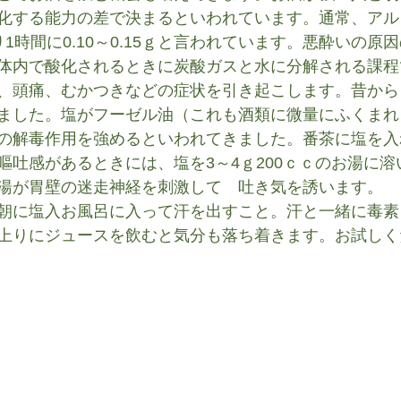
化する能力の差で決まるといわれています。通常、アル
1時間に0.10～0.15ｇと言われています。悪酔いの原
体内で酸化されるときに炭酸ガスと水に分解される課程
、頭痛、むかつきなどの症状を引き起こします。昔から
ました。塩がフーゼル油（これも酒類に微量にふくまれ
の解毒作用を強めるといわれてきました。番茶に塩を入
嘔吐感があるときには、塩を3～4ｇ200ｃｃのお湯に
湯が胃壁の迷走神経を刺激して　吐き気を誘います。
朝に塩入お風呂に入って汗を出すこと。汗と一緒に毒素
上りにジュースを飲むと気分も落ち着きます。お試しく