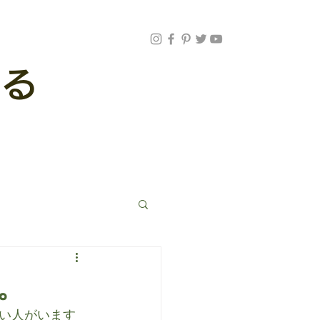
する
。
い人がいます