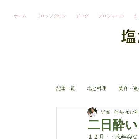
ホーム
ドロップダウン
ブログ
プロフィール
も
​
記事一覧
塩と料理
美容・健
近藤 伸夫
2017
二日酔い
１２月・・忘年会な