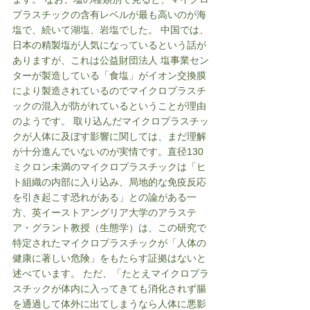
プラスチックの含有レベルが最も高いのが海
塩で、続いて湖塩、岩塩でした。 中国では、
日本の精製塩が人気になっているという話が
ありますが、これは公益財団法人 塩事業セン
ターが製造している「食塩」がイオン交換膜
により製造されているのでマイクロプラスチ
ックの混入が防がれているということが理由
のようです。 取り込んだマイクロプラスチッ
クが人体に及ぼす影響に関しては、まだ理解
が十分進んでいないのが実情です。直径130
ミクロン未満のマイクロプラスチックは「ヒ
ト組織の内部に入り込み、局地的な免疫反応
を引き起こす恐れがある」との論がある一
方、英イーストアングリア大学のアラステ
ア・グラント教授（生態学）は、この研究で
特定されたマイクロプラスチックが「人体の
健康に著しい危険」をもたらす証拠はないと
述べています。 ただ、「たとえマイクロプラ
スチックが体内に入ってきても消化されず腸
を通過して体外に出てしまうなら人体に悪影