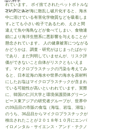
塩の科学
れています。 ポイ捨てされたペットボトルな
コレクション
どの川ごみが海に散乱し破片化すると、海水
中に溶けている有害化学物質などを吸着しま
す｡とても小さい粒子であるため、えさと間
違えて魚や海鳥などが食べてしまい、食物連
鎖により海洋生態系に悪影響を与えることが
懸念されています。 人の健康被害につながる
かどうかは、調査・研究がはじまったばかり
であり、まだ判明していませんが、リスク評
価ができないこと自体がリスクともいえま
す。マイクロプラスチックの汚染を考えてみ
ると、日本近海の海水や世界の海水を原材料
にしたお塩はマイクロプラスチックが含まれ
ている可能性が高いといわれています。実際
に、韓国の仁川大学と環境保護団体グリーン
ピース東アジアの研究者グループが、世界中
の39品目の市販の食塩（海塩、岩塩、湖塩）
のうち、36品目からマイクロプラスチックが
検出されたことが２０１８年１０月にエンバ
イロメンタル・サイエンス・アンド・テクノ