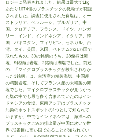
ロジーに発表されました。結果は最大で1kg
あたり1674個のプラスチックの微粒子が確認
されました。調査に使用された食塩は、オー
ストラリア、ベラルーシ、ブルガリア、中
国、クロアチア、フランス、ドイツ、ハンガ
リー、インド、インドネシア、イタリア、韓
国、パキスタン、フィリピン、セネガル、台
湾、タイ、英国、米国、ベトナムの21カ国で
取れたもの。39の銘柄のうち、28銘柄は海
塩、9銘柄は岩塩、2銘柄は湖塩でした。前述
の、「マイクロプラスチックが検出されなか
った3銘柄」は、台湾産の精製海塩、中国産
の精製岩塩、そしてフランス産の未精製の海
塩でした。マイクロプラスチックが見つかっ
た塩の中でも最も多く含まれていたのはイン
ドネシアの食塩。東南アジアはプラスチック
汚染のホットスポットの1つとして知られて
いますが、中でもインドネシアは、海洋への
プラスチックごみの排出量が中国に次いで世
界で2番目に高い国であることが知られてい
ます。 なお、塩の種類別で見ると、マイクロ