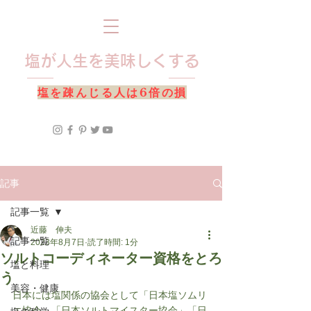
​塩が人生を美味しくする
​塩を疎んじる人は6倍の損
記事
記事一覧
近藤 伸夫
記事一覧
2023年8月7日
読了時間: 1分
ソルトコーディネーター資格をとろ
塩と料理
う
美容・健康
日本には塩関係の協会として「日本塩ソムリ
エ協会」「日本ソルトマイスター協会」「日