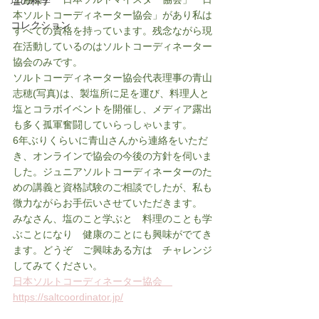
塩の科学
本ソルトコーディネーター協会」があり私は
コレクション
すべての資格を持っています。残念ながら現
在活動しているのはソルトコーディネーター
協会のみです。
ソルトコーディネーター協会代表理事の青山
志穂(写真)は、製塩所に足を運び、料理人と
塩とコラボイベントを開催し、メディア露出
も多く孤軍奮闘していらっしゃいます。
6年ぶりくらいに青山さんから連絡をいただ
き、オンラインで協会の今後の方針を伺いま
した。ジュニアソルトコーディネーターのた
めの講義と資格試験のご相談でしたが、私も
微力ながらお手伝いさせていただきます。
みなさん、塩のこと学ぶと　料理のことも学
ぶことになり　健康のことにも興味がでてき
ます。どうぞ　ご興味ある方は　チャレンジ
してみてください。
日本ソルトコーディネーター協会　
https://saltcoordinator.jp/