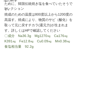
塩の科学
ために、韓国伝統焼き塩を食べていたそうで
コレクション
す。
焼成のための温度は800度以上から1200度の
高温す。焼成により、物質のサビ（酸化）を
取って元に戻すチカラ(還元力)が生まれま
す。詳しくはHPで確認してください
〇成分　Na36.3g　Mg1270㎎　Ca176㎎　
K391㎎　Fe12.8㎎　Cu0.09㎎　Mn0.38㎎　
食塩相当量　92.2g