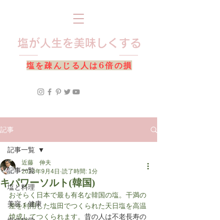
​塩が人生を美味しくする
​塩を疎んじる人は6倍の損
記事
記事一覧
近藤 伸夫
記事一覧
2023年9月4日
読了時間: 1分
キパワーソルト(韓国)
塩と料理
おそらく日本で最も有名な韓国の塩。干満の
美容・健康
差を利用した塩田でつくられた天日塩を高温
焼成してつくられます。
昔の人は不老長寿の