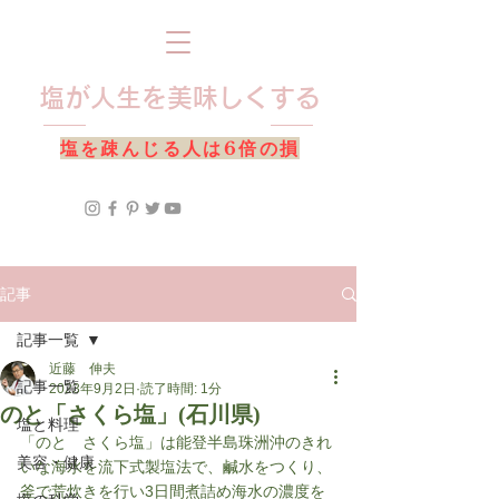
​塩が人生を美味しくする
​塩を疎んじる人は6倍の損
記事
記事一覧
近藤 伸夫
記事一覧
2023年9月2日
読了時間: 1分
のと「さくら塩」(石川県)
塩と料理
「のと　さくら塩」は能登半島珠洲沖のきれ
美容・健康
いな海水を流下式製塩法で、鹹水をつくり、
釜で荒炊きを行い3日間煮詰め海水の濃度を