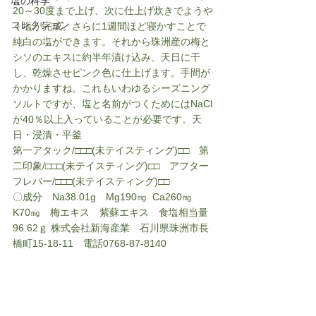
塩の科学
20～30度まで上げ、次に仕上げ炊きでようや
コレクション
く塩が完成。さらに1週間ほど寝かすことで
純白の塩ができます。それから珠洲産の梅と
シソのエキスに約半年漬け込み、天日に干
し、乾燥させピンク色に仕上げます。手間が
かかりますね。これもいわゆるシーズニング
ソルトですが、塩と名前がつくためにはNaCl
が40％以上入っていることが必要です。天
日・浸漬・平釜
第一アタック/□□□(未テイスティング)□□　第
二印象/□□□(未テイスティング)□□　アフター
フレバー/□□□(未テイスティング)□□
〇
成分　Na38.01g　Mg190㎎  Ca260㎎　
K70㎎　梅エキス　紫蘇エキス　食塩相当量
96.62ｇ 株式会社新海産業　石川県珠洲市長
橋町15-18-11　電話0768-87-8140