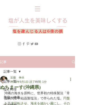
​塩が人生を美味しくする
​塩を疎んじる人は6倍の損
記事
記事一覧
近藤 伸夫
記事一覧
2023年9月1日
読了時間: 1分
ぬちまーす(沖縄県)
塩と料理
沖縄の海水を原料に、世界初の特殊製法「常
美容・健康
温瞬間空中結晶製塩法」で作られた塩。
円盤
を高速回転させ、海水を細かい霧にし、その