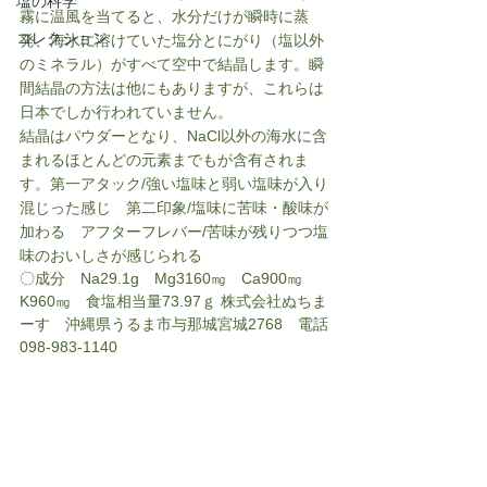
塩の科学
霧に温風を当てると、水分だけが瞬時に蒸
コレクション
発、海水に溶けていた塩分とにがり（塩以外
のミネラル）がすべて空中で結晶します。瞬
間結晶の方法は他にもありますが、これらは
日本でしか行われていません。
結晶はパウダーとなり、NaCl以外の海水に含
まれるほとんどの元素までもが含有されま
す。
第一アタック/強い塩味と弱い塩味が入り
混じった感じ　第二印象/塩味に苦味・酸味が
加わる　アフターフレバー/苦味が残りつつ塩
味のおいしさが感じられる
〇
成分　Na29.1g　Mg3160㎎　Ca900㎎　
K960㎎　食塩相当量73.97ｇ 株式会社ぬちま
ーす　沖縄県うるま市与那城宮城2768　電話
098-983-1140