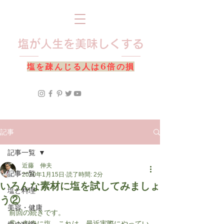
​塩が人生を美味しくする
​塩を疎んじる人は6倍の損
記事
記事一覧
近藤 伸夫
記事一覧
2020年1月15日
読了時間: 2分
いろんな素材に塩を試してみましょ
塩と料理
う②
美容・健康
前回の続きです。
⑤お刺身に塩。これは、最近実際にやってい