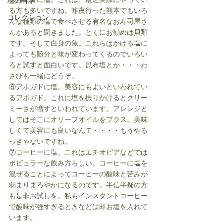
塩の科学
る方も多いですね。昨夜行った熊本でもいろ
コレクション
んな種類の塩で食べさせる有名なお寿司屋さ
んがあると聞きました。とくにお勧めは貝類
です。そして白身の魚。これらはかける塩に
よっても随分と味が変わってくるのでいろい
ろと試すと面白いです。昆布塩とか・・・わ
さびも一緒にどうぞ。
⑥アボガドに塩。美容にもよいといわれてい
るアボガド。これに塩を振りかけるとクリー
ミーさが増すといわれています。アレンジと
してはそこにオリーブオイルをプラス。美味
しくて美容にも良いなんて・・・・もうやる
っきゃないですね。
⑦コーヒーに塩。これはエチオピアなどでは
ポピュラーな飲み方らしい。コーヒーに塩を
混ぜることによってコーヒーの酸味と苦みが
弱まりまろやかになるのです。半信半疑の方
も是非お試しを。私もインスタントコーヒー
で酸味が強すぎるときなどは即お塩を入れて
います。